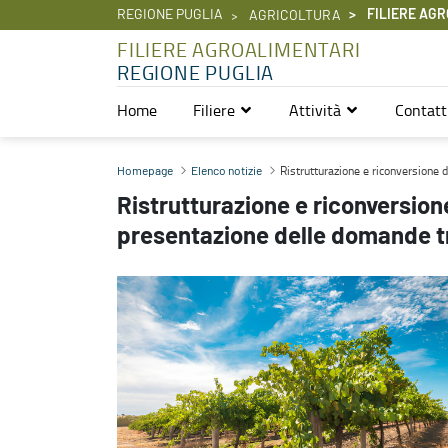
REGIONE PUGLIA
FILIERE AGR
AGRICOLTURA
FILIERE AGROALIMENTARI
REGIONE PUGLIA
Home
Filiere
Attività
Contatt
Ristrutturazione e riconversione dei vigneti 2024-2025: consentita
Ristrutturazione e riconversione 
Homepage
Elenco notizie
Ristrutturazione e riconversion
presentazione delle domande tra