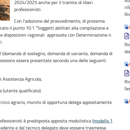
Ab
2024/2025 anche per il tramite di liberi
ri
professionisti.
Ri
Con l'adozione del provvedimento, di prossima
ato il punto 10.1 “Soggetti abilitati alla compilazione e
e disposizioni regionali approvate con Determinazione n.
i.
Ri
do
RV (domanda di sostegno, domanda di variante, domanda di
 possono essere presentate secondo una delle seguenti
i Assistenza Agricola;
Ri
fa
 (utente qualificato).
 tecnico agrario, munito di opportuna delega appositamente
professionisti è predisposta apposita modulistica (
modello 1
chiedente e dal tecnico delegato deve esssere trasmessa