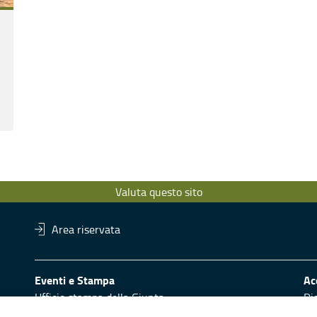
Valuta questo sito
Area riservata
Eventi e Stampa
Ac
Ufficio stampa della Giunta
Di
Press Regione
Obi