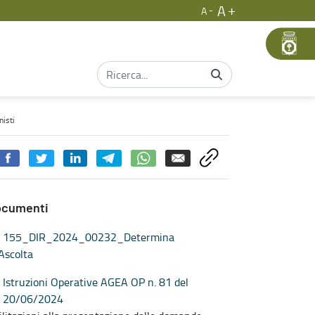
A
A
liere Agroalimentari
nisti
ocumenti
155_DIR_2024_00232_Determina
Ascolta
Istruzioni Operative AGEA OP n. 81 del
20/06/2024