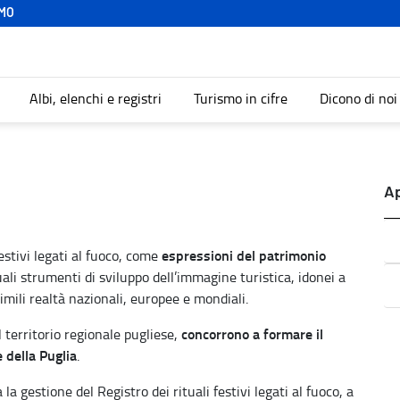
MO
Albi, elenchi e registri
Turismo in cifre
Dicono di noi
A
espressioni del patrimonio
estivi legati al fuoco, come
uali strumenti di sviluppo dell’immagine turistica, idonei a
imili realtà nazionali, europee e mondiali.
concorrono a formare il
l territorio regionale pugliese,
 della Puglia
.
a gestione del Registro dei rituali festivi legati al fuoco, a