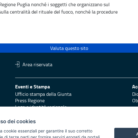
 Regione Puglia nonché i soggetti che organizzano sul
ulla centralità del rituale del fuoco, nonché la procedure
Valuta questo sito
Area riservata
Eventi e Stampa
Ac
Ufficio stampa della Giunta
Di
Press Regione
Obi
Logo e identità regionale
Redazione
Pr
uso dei cookies
Responsabili di pubblicazione
Vai
a cookie essenziali per garantire il suo corretto
A
di terze parti per fornire servizi erogati da portali