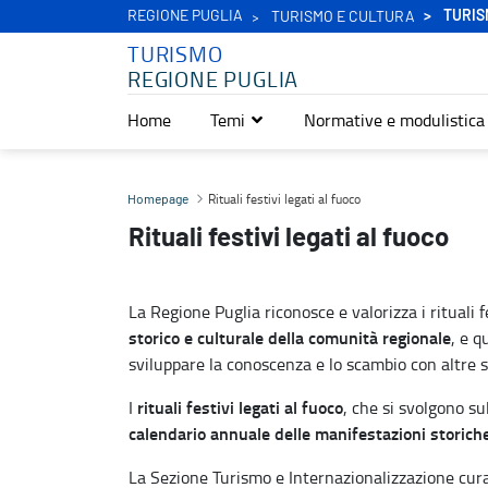
REGIONE PUGLIA
TURIS
TURISMO E CULTURA
TURISMO
REGIONE PUGLIA
Home
Temi
Normative e modulistica
Rituali festivi legati al fuoco - Turismo
Rituali festivi legati al fuoco
Homepage
Rituali festivi legati al fuoco
La Regione Puglia riconosce e valorizza i rituali f
storico e culturale della comunità regionale
, e q
sviluppare la conoscenza e lo scambio con altre s
rituali festivi legati al fuoco
I
, che si svolgono su
calendario annuale delle manifestazioni storiche
La Sezione Turismo e Internazionalizzazione cura l