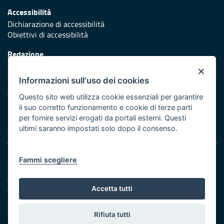
Accessibilità
Dichiarazione di accessibilità
Obiettivi di accessibilità
Redazione
Responsabili di pubblicazione
×
Informazioni sull'uso dei cookies
Protezione civile
Vai al sito di Protezione Civile Puglia
Questo sito web utilizza cookie essenziali per garantire
il suo corretto funzionamento e cookie di terze parti
Iniziativa finanziata con risorse del POR Puglia 2014/2020 -
per fornire servizi erogati da portali esterni. Questi
Asse XI
ultimi saranno impostati solo dopo il consenso.
Note legali
Fammi scegliere
Cookie e privacy
Amministrazione trasparente
Atti di notifica
Accetta tutti
Feed RSS
Servizi Intranet
Rifiuta tutti