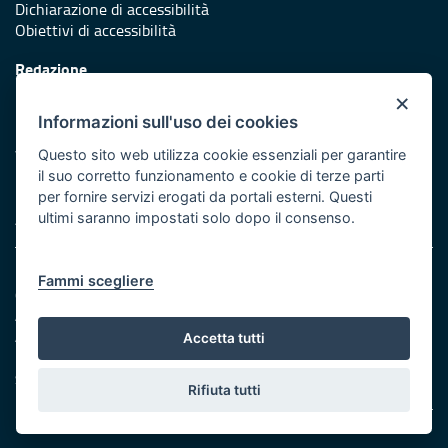
Dichiarazione di accessibilità
Obiettivi di accessibilità
Redazione
Responsabili di pubblicazione
×
Informazioni sull'uso dei cookies
Protezione civile
Vai al sito di Protezione Civile Puglia
Questo sito web utilizza cookie essenziali per garantire
il suo corretto funzionamento e cookie di terze parti
Iniziativa finanziata con risorse del POR Puglia 2014/2020 -
per fornire servizi erogati da portali esterni. Questi
Asse XI
ultimi saranno impostati solo dopo il consenso.
Note legali
Fammi scegliere
Cookie e privacy
Amministrazione trasparente
Atti di notifica
Accetta tutti
Feed RSS
Servizi Intranet
Rifiuta tutti
© Regione Puglia