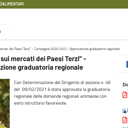
OALIMENTARI
i
mpagna 2020-2021. Approvazione graduatoria regionale - Filiere A
rcati dei Paesi Terzi” - Campagna 2020-2021. Approvazione graduatoria regionale
ui mercati dei Paesi Terzi” -
ione graduatoria regionale
Con Determinazione del Dirigente di sezione n. 46
D
del 09/02/2021 è stata approvata la graduatoria
regionale delle domande regionali ammesse con
esito istruttorio favorevole.