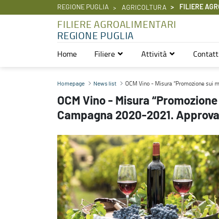
REGIONE PUGLIA
FILIERE AGR
AGRICOLTURA
FILIERE AGROALIMENTARI
REGIONE PUGLIA
Home
Filiere
Attività
Contatt
OCM Vino - Misura “Promozione sui mercati dei Paesi Terzi” - Ca
OCM Vino - Misura “Promozione sui me
Homepage
News list
OCM Vino - Misura “Promozione s
Campagna 2020-2021. Approvaz