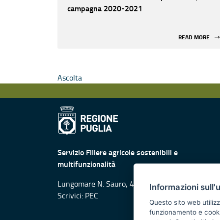
campagna 2020-2021
READ MORE
Ascolta
Servizio Filiere agricole sostenibili e
multifunzionalità
Lungomare N. Sauro, 45-47 - 70121 Bari
Informazioni sull'
Scrivici:
PEC
Questo sito web utilizz
funzionamento e cookie 