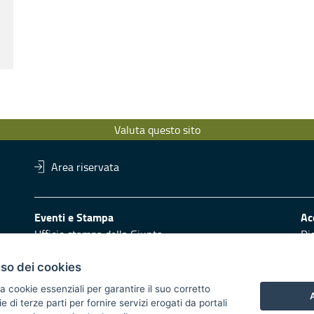
Valuta questo sito
Area riservata
Eventi e Stampa
Ac
Ufficio stampa della Giunta
Di
Press Regione
Obi
Logo e identità regionale
uso dei cookies
Redazione
Pr
a cookie essenziali per garantire il suo corretto
A
di terze parti per fornire servizi erogati da portali
Responsabili di pubblicazione
Vai