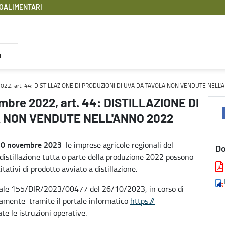
OALIMENTARI
i
ONE DI PRODUZIONI DI UVA DA TAVOLA NON VENDUTE NELL'ANNO 202
e 2022, art. 44: DISTILLAZIONE DI PRODUZIONI DI UVA DA TAVOLA NON VENDUTE NELL
mbre 2022, art. 44: DISTILLAZIONE DI
A NON VENDUTE NELL'ANNO 2022
20 novembre 2023
le imprese agricole regionali del
D
distillazione tutta o parte della produzione 2022 possono
tativi di prodotto avviato a distillazione.
ziale 155/DIR/2023/00477 del 26/10/2023, in corso di
vamente tramite il portale informatico
https://
te le istruzioni operative.