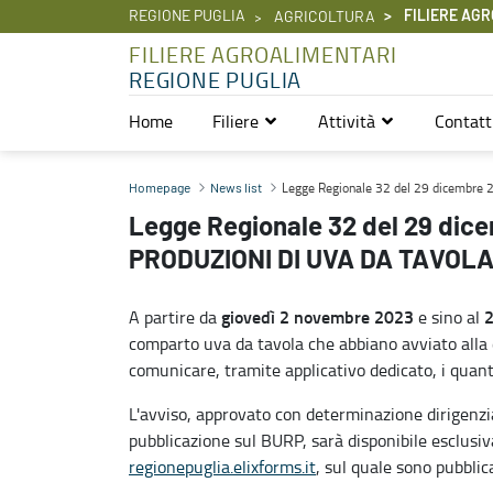
REGIONE PUGLIA
FILIERE AGR
AGRICOLTURA
FILIERE AGROALIMENTARI
REGIONE PUGLIA
Home
Filiere
Attività
Contatt
Legge Regionale 32 del 29 dicembre 2022, art. 44: DISTILLAZI
Legge Regionale 32 del 29 dicembr
Homepage
News list
Legge Regionale 32 del 29 dice
PRODUZIONI DI UVA DA TAVOL
giovedì 2 novembre 2023
A partire da
e sino al
comparto uva da tavola che abbiano avviato alla 
comunicare, tramite applicativo dedicato, i quanti
L'avviso, approvato con determinazione dirigen
pubblicazione sul BURP, sarà disponibile esclusi
regionepuglia.elixforms.it
, sul quale sono pubblica