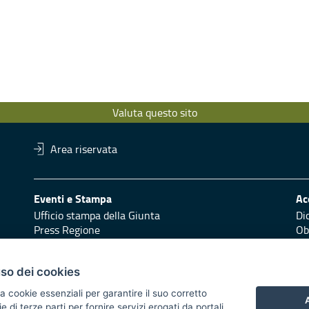
Valuta questo sito
Area riservata
Eventi e Stampa
Ac
Ufficio stampa della Giunta
Di
Press Regione
Obi
Logo e identità regionale
Redazione
Pr
uso dei cookies
Responsabili di pubblicazione
Vai
a cookie essenziali per garantire il suo corretto
A
di terze parti per fornire servizi erogati da portali