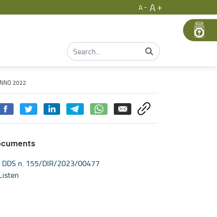
A
A
2 - Filiere Agroalimentari
'ANNO 2022
ocuments
DDS n. 155/DIR/2023/00477
Listen