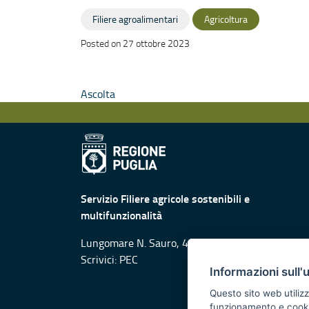
Filiere agroalimentari
Agricoltura
Posted on 27 ottobre 2023
Ascolta
Servizio Filiere agricole sostenibili e
multifunzionalità
Lungomare N. Sauro, 45-47 - 70121 Bari
Scrivici:
PEC
Informazioni sull'
Questo sito web utilizz
funzionamento e cookie 