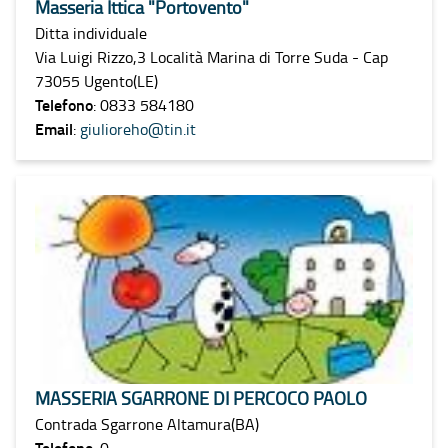
Masseria Ittica "Portovento"
Ditta individuale
Via Luigi Rizzo,3 Località Marina di Torre Suda - Cap
73055 Ugento(LE)
Telefono
: 0833 584180
Email
:
giulioreho@tin.it
MASSERIA SGARRONE DI PERCOCO PAOLO
Contrada Sgarrone Altamura(BA)
Telefono
: 0