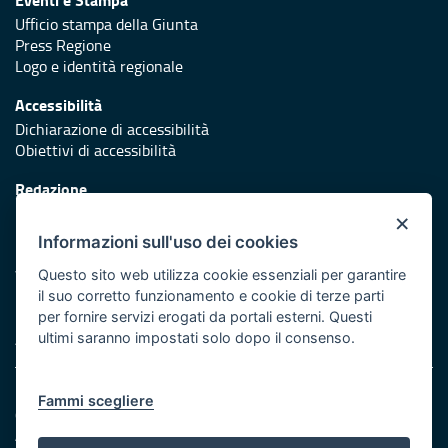
Ufficio stampa della Giunta
Press Regione
Logo e identità regionale
Accessibilità
Dichiarazione di accessibilità
Obiettivi di accessibilità
Redazione
Responsabili di pubblicazione
×
Informazioni sull'uso dei cookies
Protezione civile
Vai al sito di Protezione Civile Puglia
Questo sito web utilizza cookie essenziali per garantire
il suo corretto funzionamento e cookie di terze parti
Iniziativa finanziata con risorse del POR Puglia 2014/2020 -
per fornire servizi erogati da portali esterni. Questi
Asse XI
ultimi saranno impostati solo dopo il consenso.
Note legali
Fammi scegliere
Cookie e privacy
Amministrazione trasparente