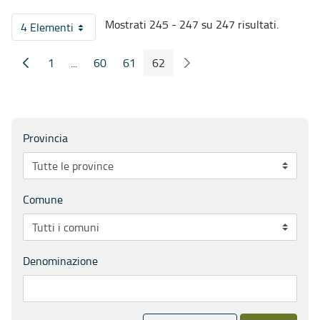
Mostrati 245 - 247 su 247 risultati.
4 Elementi
Per pagina
1
...
60
61
62
Pagina Precedente
Pagina Seguente
Pagina
Pagine intermedie
Pagina
Pagina
Pagina
Provincia
Comune
Denominazione