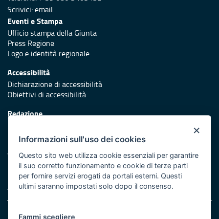
Scrivici:
email
Eventi e Stampa
Ufficio stampa della Giunta
Press Regione
Logo e identità regionale
Accessibilità
Dichiarazione di accessibilità
Obiettivi di accessibilità
Redazione
Responsabili di pubblicazione
×
Informazioni sull'uso dei cookies
Protezione civile
Vai al sito di Protezione Civile Puglia
Questo sito web utilizza cookie essenziali per garantire
il suo corretto funzionamento e cookie di terze parti
Iniziativa finanziata con risorse del POR Puglia 2014/2020 -
per fornire servizi erogati da portali esterni. Questi
Asse XI
ultimi saranno impostati solo dopo il consenso.
Note legali
Fammi scegliere