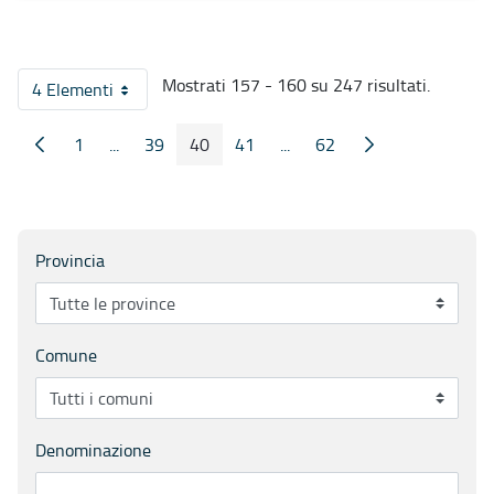
Mostrati 157 - 160 su 247 risultati.
4 Elementi
Per pagina
1
...
39
40
41
...
62
Pagina Precedente
Pagina Seguente
Pagina
Pagine intermedie
Pagina
Pagina
Pagina
Pagine intermedie
Pagina
Provincia
Comune
Denominazione