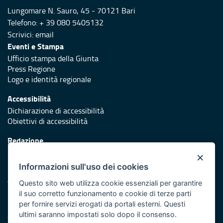
Lungomare N. Sauro, 45 - 70121 Bari
Telefono: + 39 080 5405132
Scrivici:
email
Eventi e Stampa
Ufficio stampa della Giunta
Press Regione
Logo e identità regionale
Accessibilità
Dichiarazione di accessibilità
Obiettivi di accessibilità
Redazione
Responsabili di pubblicazione
×
Informazioni sull'uso dei cookies
Protezione civile
Vai al sito di Protezione Civile Puglia
Questo sito web utilizza cookie essenziali per garantire
il suo corretto funzionamento e cookie di terze parti
Iniziativa finanziata con risorse del POR Puglia 2014/2020 -
per fornire servizi erogati da portali esterni. Questi
Asse XI
ultimi saranno impostati solo dopo il consenso.