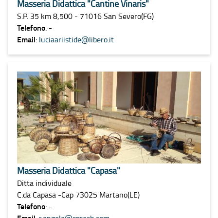
Masseria Didattica "Cantine Vinaris"
S.P. 35 km 8,500 - 71016 San Severo(FG)
Telefono
: -
Email
:
luciaariistide@libero.it
Masseria Didattica "Capasa"
Ditta individuale
C.da Capasa -Cap 73025 Martano(LE)
Telefono
: -
Email
:
r.angela@sprech.com