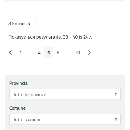
8 Entries
На сторінку
Показується результатів: 33 - 40 із 247.
1
...
4
5
6
...
31
Попередні сторінка
Наступна сторінка
Сторінка
Проміжні сторінки
Сторінка
Сторінка
Сторінка
Проміжні сторінки
Сторінка
Provincia
Comune