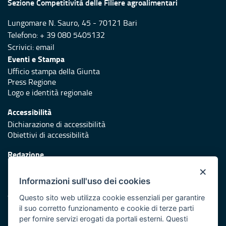
Sezione Competitività delle Filiere agroalimentari
Lungomare N. Sauro, 45 - 70121 Bari
Telefono: + 39 080 5405132
Scrivici:
email
Eventi e Stampa
Ufficio stampa della Giunta
Press Regione
Logo e identità regionale
Accessibilità
Dichiarazione di accessibilità
Obiettivi di accessibilità
Redazione
Responsabili di pubblicazione
×
Informazioni sull'uso dei cookies
Protezione civile
Vai al sito di Protezione Civile Puglia
Questo sito web utilizza cookie essenziali per garantire
il suo corretto funzionamento e cookie di terze parti
Iniziativa finanziata con risorse del POR Puglia 2014/2020 -
per fornire servizi erogati da portali esterni. Questi