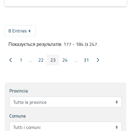
8 Entries
На сторінку
Показується результатів: 177 - 184 із 247.
1
...
22
23
24
...
31
Попередні сторінка
Наступна сторін
Сторінка
Проміжні сторінки
Сторінка
Сторінка
Сторінка
Проміжні сторінки
Сторінка
Provincia
Comune