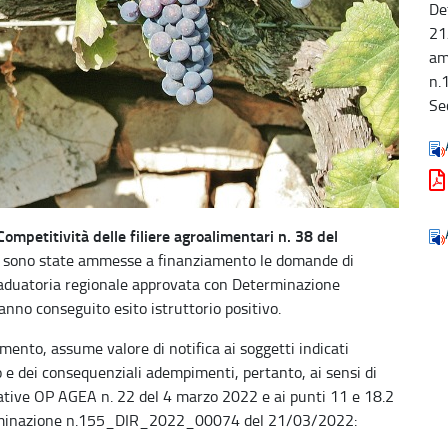
De
21
am
n.
Se
ompetitività delle filiere agroalimentari n. 38 del
P, sono state ammesse a finanziamento le domande di
graduatoria regionale approvata con Determinazione
 conseguito esito istruttorio positivo.
ento, assume valore di notifica ai soggetti indicati
 e dei consequenziali adempimenti, pertanto, ai sensi di
erative OP AGEA n. 22 del 4 marzo 2022 e ai punti 11 e 18.2
eterminazione n.155_DIR_2022_00074 del 21/03/2022: