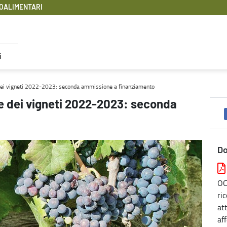
OALIMENTARI
i
ammissione a finanziamento - Filiere Agroalimentari
e dei vigneti 2022-2023: seconda ammissione a finanziamento
ne dei vigneti 2022-2023: seconda
D
OC
ri
at
af