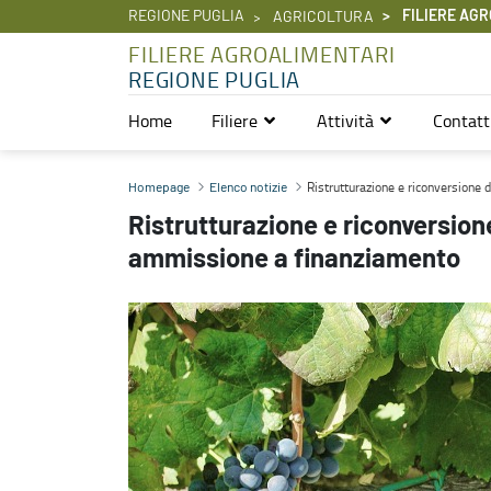
REGIONE PUGLIA
FILIERE AGR
AGRICOLTURA
FILIERE AGROALIMENTARI
REGIONE PUGLIA
Home
Filiere
Attività
Contatt
Ristrutturazione e riconversione dei vigneti 2022-2023: seconda 
Ristrutturazione e riconversion
Homepage
Elenco notizie
Ristrutturazione e riconversio
ammissione a finanziamento