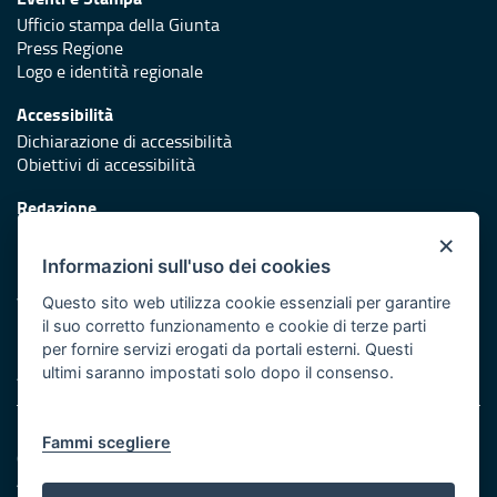
Ufficio stampa della Giunta
Press Regione
Logo e identità regionale
Accessibilità
Dichiarazione di accessibilità
Obiettivi di accessibilità
Redazione
Responsabili di pubblicazione
×
Informazioni sull'uso dei cookies
Protezione civile
Vai al sito di Protezione Civile Puglia
Questo sito web utilizza cookie essenziali per garantire
il suo corretto funzionamento e cookie di terze parti
Iniziativa finanziata con risorse del POR Puglia 2014/2020 -
per fornire servizi erogati da portali esterni. Questi
Asse XI
ultimi saranno impostati solo dopo il consenso.
Note legali
Fammi scegliere
Cookie e privacy
Amministrazione trasparente